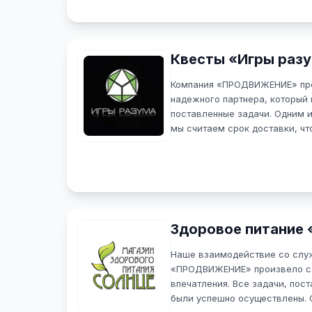
даже если рекламную кампани
срочно.
Квесты «Игры раз
Компания «ПРОДВИЖЕНИЕ» про
надежного партнера, который 
поставленные задачи. Одним 
мы считаем срок доставки, чт
провести любую рекламную к
Читать полностью
Здоровое питание
Наше взаимодействие со слу
«ПРОДВИЖЕНИЕ» произвело с
впечатления. Все задачи, пос
были успешно осуществлены. О