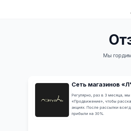
От
Мы гордим
Сеть магазинов «Л
Регулярно, раз в 3 месяца, м
«Продвижение», чтобы расска
акциях. После рассылки всег
прибыли на 30%.
И это очень хороший результ
всегда четко срабатывает и б