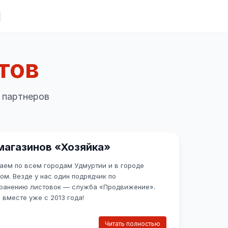
тов
 партнеров
магазинов «Хозяйка»
аем по всем городам Удмуртии и в городе
ом. Везде у нас один подрядчик по
ранению листовок — служба «Продвижение».
 вместе уже с 2013 года!
есяц мы анонсируем скидки и акции в нашей
каждый раз после рассылки продажи растут
Читать полностью