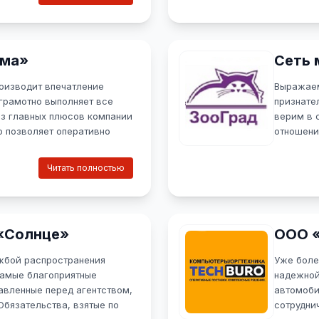
ю нам нужно запустить
проценто
самый эф
Читать п
ума»
Сеть 
изводит впечатление
Выражаем
грамотно выполняет все
признате
из главных плюсов компании
верим в 
о позволяет оперативно
отношени
ампанию.
сотрудни
новых ве
Читать полностью
Читать п
 «Солнце»
ООО 
жбой распространения
Уже боле
амые благоприятные
надежной
тавленные перед агентством,
автомоби
бязательства, взятые по
сотрудни