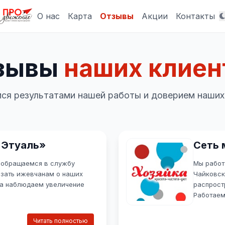
О нас
Карта
Отзывы
Акции
Контакты
зывы
наших клиен
ся результатами нашей работы и доверием наших
'Этуаль»
Сеть 
ы обращаемся в службу
Мы работ
зать ижевчанам о наших
Чайковск
да наблюдаем увеличение
распрост
Работаем
ат! Команда «Продвижения»
Каждый м
ыстро реагирует на запросы,
сети. И 
Читать полностью