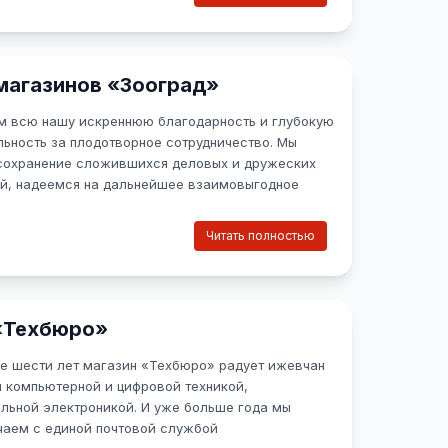
в на 40. В общем для нас реклама на листовках —
фективный рекламный инструмент!
олностью
магазинов «Зооград»
 всю нашу искреннюю благодарность и глубокую
льность за плодотворное сотрудничество. Мы
сохранение сложившихся деловых и дружеских
й, надеемся на дальнейшее взаимовыгодное
чество. Желаем успешного развития и достижения
ршин в бизнесе.
Читать полностью
олностью
«Техбюро»
е шести лет магазин «Техбюро» радует ижевчан
 компьютерной и цифровой техникой,
льной электроникой. И уже больше года мы
чаем с единой почтовой службой