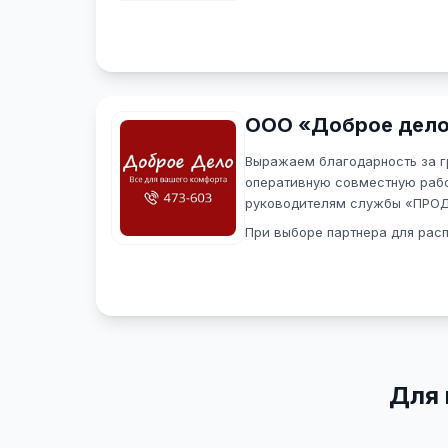
договору, выполнены в полном
Надеемся на дальнейшее взаи
Рекомендуем «ПРОДВИЖЕНИЕ» 
для осуществления различных 
Читать полностью
ООО «Доброе дел
Выражаем благодарность за г
оперативную совместную рабо
руководителям службы «ПРО
При выборе партнера для рас
продукции рассматривались н
агентств, однако общение с и
могут быть сорваны сроки, либ
полном объеме.
Однако после звонка в служб
«ПРОДВИЖЕНИЕ» к нам в офис,
приехала менеджер Анастасия
Для 
заключен договор, переданы 
распространения. Сомнений в 